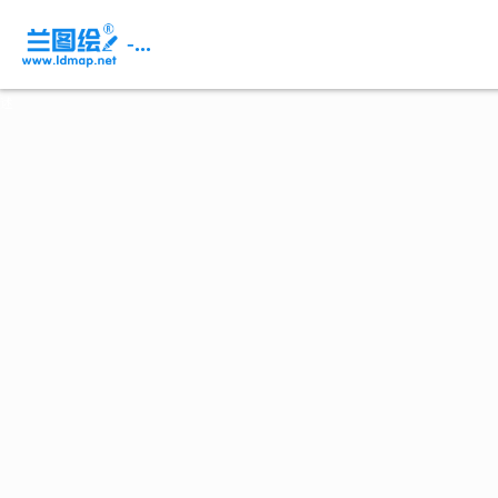
页
面
-...
内
容
概
述