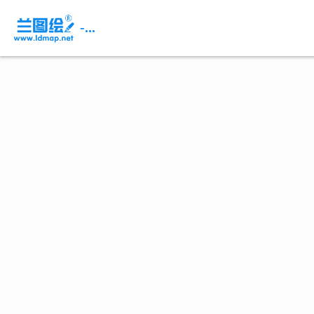
页
面
-...
内
容
概
述