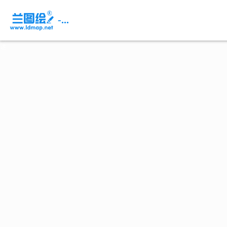
页
面
-...
内
容
概
述