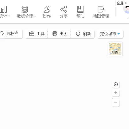
全屏
统计
协作
分享
帮助
地图管理
数据管理
..
面标注
定位城市
工具
出图
刷新
地图