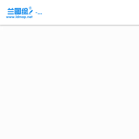
页
面
-...
内
容
概
述