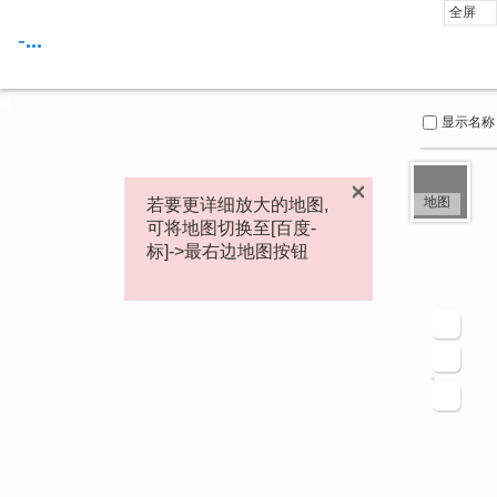
页
全屏
面
-...
内
容
概
述
显示名称
×
地图
若要更详细放大的地图,
可将地图切换至[百度-
标]->最右边地图按钮