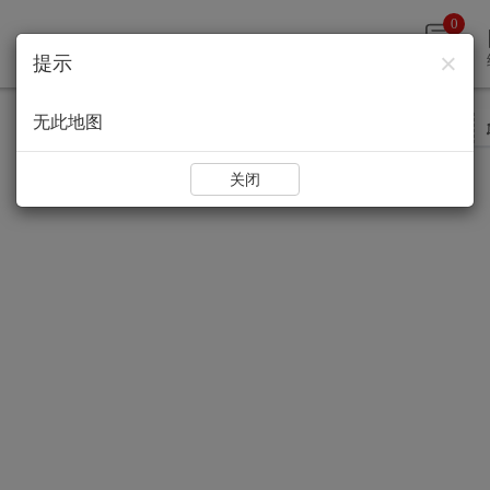
0
×
提示
评论
无此地图
智能标注
点标注
线标注
显示名称
关闭