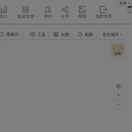
全屏
统计
协作
分享
帮助
地图管理
数据管理
..
面标注
定位城市
工具
出图
刷新
地图