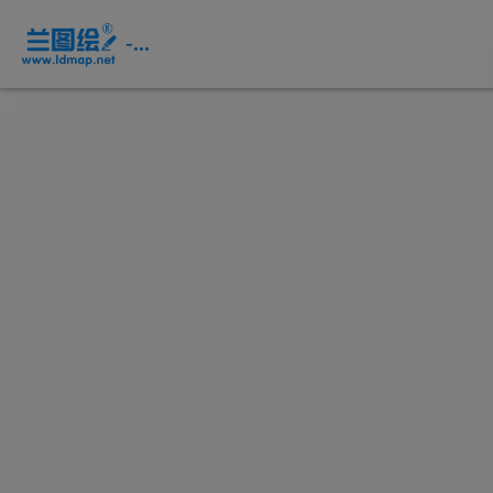
页
面
-...
内
容
概
述