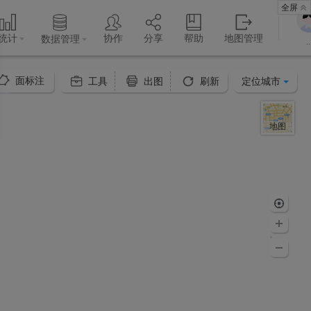
全屏
统计
协作
分享
帮助
地图管理
数据管理
..
面标注
定位城市
工具
出图
刷新
地图