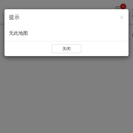
0
×
提示
评论
无此地图
智能标注
点标注
线标注
显示名称
关闭