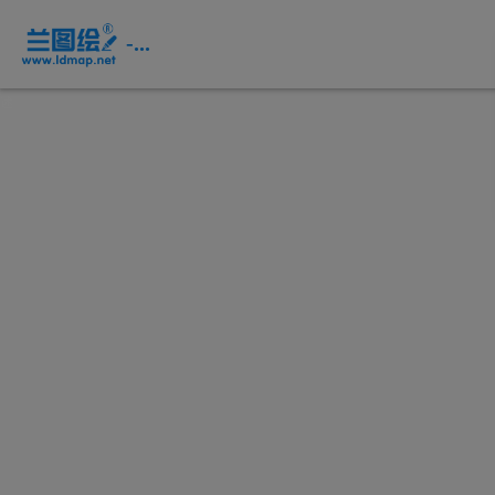
页
面
-...
内
容
概
述