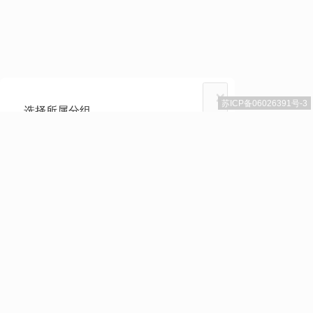
×
苏ICP备06026391号-3
选择所属分组
分组：
取消
开始转换