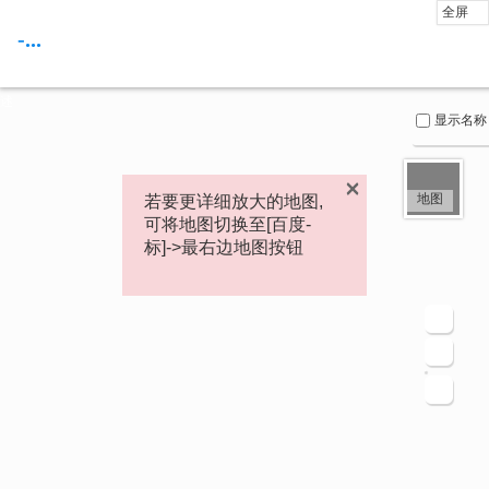
页
全屏
面
-...
内
容
概
述
显示名称
×
地图
若要更详细放大的地图,
可将地图切换至[百度-
标]->最右边地图按钮